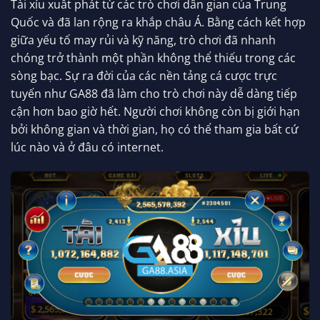
Tài xỉu xuất phát từ các trò chơi dân gian của Trung
Quốc và đã lan rộng ra khắp châu Á. Bằng cách kết hợp
giữa yếu tố may rủi và kỹ năng, trò chơi đã nhanh
chóng trở thành một phần không thể thiếu trong các
sòng bạc. Sự ra đời của các nền tảng cá cược trực
tuyến như GA88 đã làm cho trò chơi này dễ dàng tiếp
cận hơn bao giờ hết. Người chơi không còn bị giới hạn
bởi không gian và thời gian, họ có thể tham gia bất cứ
lúc nào và ở đâu có internet.