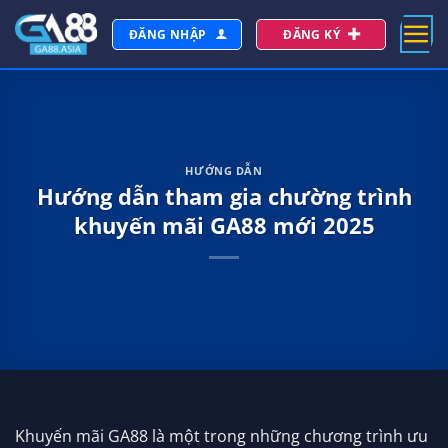
Bỏ
ĐĂNG NHẬP
ĐĂNG KÝ
qua
nội
dung
HƯỚNG DẪN
Hướng dẫn tham gia chường trình
khuyến mãi GA88 mới 2025
Khuyến mãi GA88 là một trong những chương trình ưu