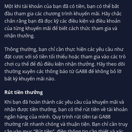
Một khi tài khoản của bạn đã có tiền, bạn có thể bắt
đầu tham gia các chương trình khuyến mãi. Hãy chắc
chắn rằng bạn đã đọc kỹ các điều kiện và điều khoản
của từng khuyến mãi để biết cách thức tham gia và
nhận thưởng.
Thông thường, bạn chỉ cần thực hiện các yêu cầu như
đặt cược với số tiền tối thiểu hoặc tham gia vào các trò
chơi cụ thể để đủ điều kiện nhận thưởng. Hãy theo dõi
thường xuyên các thông báo từ GA88 để không bỏ lỡ
bất kỳ khuyến mãi nào.
Rút tiền thưởng
Khi bạn đã hoàn thành các yêu cầu của khuyến mãi và
nhận được tiền thưởng, bạn có thể rút tiền về tài khoản
ngân hàng của mình. Quy trình rút tiền tại GA88
thường rất nhanh chóng và thuận tiện. Bạn chỉ cần truy
cập vào mục “Rút tiền”, điền thông tin cần thiết và xác