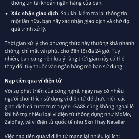
thông tin tài khoản ngân hàng của bạn.
Xác nhận giao dịch
: Sau khi kiểm tra lại thông tin
một lần nữa, bạn hãy xác nhận giao dịch và chờ đợi
quá trình xử lý.
Thời gian xử lý cho phương thức này thường khá nhanh
chóng, chỉ mất vài phút cho đến tối đa 24 giờ. Tuy
nhiên, bạn cũng nên lưu ý rằng thời gian này có thể
thay đổi tùy thuộc vào ngân hàng mà bạn sử dụng.
Nạp tiền qua ví điện tử
Với sự phát triển của công nghệ, ngày nay có nhiều
người chơi thích sử dụng ví điện tử để thực hiện các
giao dịch cá cược trực tuyến. GA88 cũng không ngoại lệ
khi hỗ trợ nhiều loại ví điện tử thông dụng như MoMo,
ZaloPay, và ví điện tử quốc tế như Skrill hay Neteller.
Việc nạp tiền qua ví điện tử mang lại nhiều lợi ích: