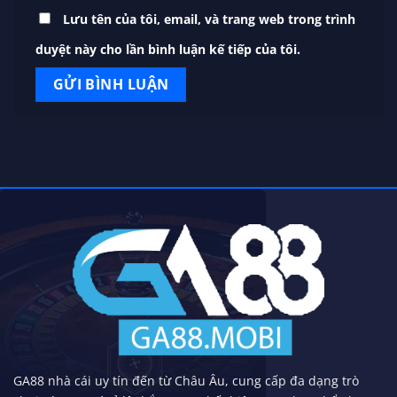
Lưu tên của tôi, email, và trang web trong trình
duyệt này cho lần bình luận kế tiếp của tôi.
GA88 nhà cái uy tín đến từ Châu Âu, cung cấp đa dạng trò