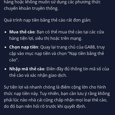
hàng hoặc không muốn sử dụng các phương thức
chuyển khoản truyền thống.
Quá trình nạp tiền bằng thẻ cào rất đơn giản:
Mua thẻ cào
: Bạn có thể mua thẻ cào tại các cửa
hàng tiện lợi, siêu thị hoặc trên mạng.
Chọn nạp tiền
: Quay lại trang chủ của GA88, truy
cập vào mục nạp tiền và chọn “Nạp tiền bằng thẻ
cào”.
Nhập mã thẻ cào
: Điền đầy đủ thông tin mã số của
thẻ cào và xác nhận giao dịch.
Sự tiện lợi và nhanh chóng là điểm cộng lớn cho hình
thức nạp tiền này. Tuy nhiên, bạn cần lưu ý rằng không
phải lúc nào nhà cái cũng chấp nhận mọi loại thẻ cào,
do đó bạn nên hỏi rõ trước khi quyết định.