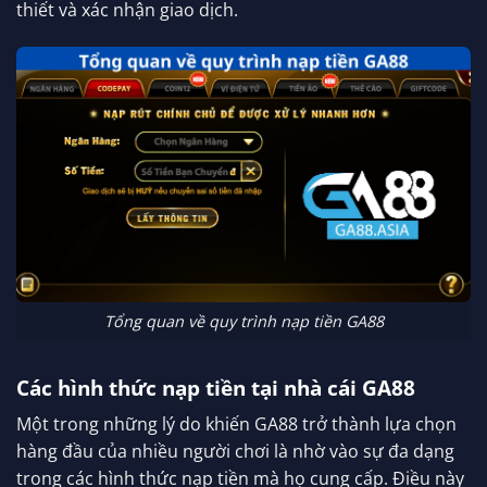
thiết và xác nhận giao dịch.
Tổng quan về quy trình nạp tiền GA88
Các hình thức nạp tiền tại nhà cái GA88
Một trong những lý do khiến GA88 trở thành lựa chọn
hàng đầu của nhiều người chơi là nhờ vào sự đa dạng
trong các hình thức nạp tiền mà họ cung cấp. Điều này