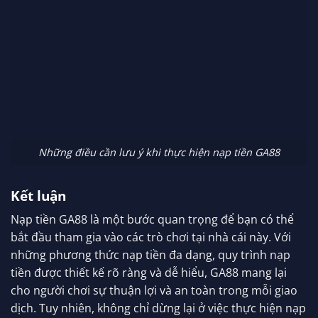
Những điều cần lưu ý khi thực hiện nạp tiền GA88
Kết luận
Nạp tiền GA88 là một bước quan trọng để bạn có thể
bắt đầu tham gia vào các trò chơi tại nhà cái này. Với
những phương thức nạp tiền đa dạng, quy trình nạp
tiền được thiết kế rõ ràng và dễ hiểu, GA88 mang lại
cho người chơi sự thuận lợi và an toàn trong mỗi giao
dịch. Tuy nhiên, không chỉ dừng lại ở việc thực hiện nạp